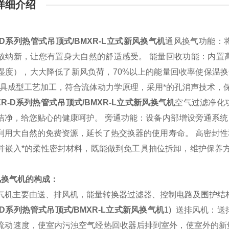
详细介绍
-D系列热管式吊顶式/BMXR-L立式新风换气机
通风换气功能：
放纳新，让您有置身大自然的舒适感受。 能量回收功能：内置
湿度），大大降低了新风负荷，70%以上的能量回收率使保温换
模具成型工艺加工，符合流体动力学原理，采用*的孔消声技术，保
XR-D系列热管式吊顶式/BMXR-L立式新风换气机
空气过滤净化
洁净，给您贴心的健康呵护。 旁通功能：设备内部增设旁通系
利用大自然的免费资源，延长了热交换器的使用寿命。 高密封
并嵌入*的柔性密封材料，既能做到免工具抽位拆卸，维护保养
风换气机的构成：
气机主要由送、排风机，能量转换器过滤器、控制电路及围护结
-D系列热管式吊顶式/BMXR-L立式新风换气机
1)
送排风机：送
流动速度，使室内污浊空气经热回收器后排到室外，使室外的新