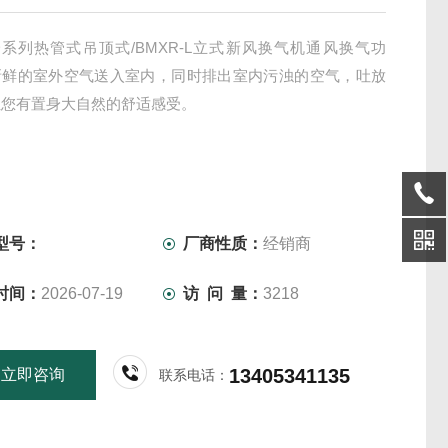
-D系列热管式吊顶式/BMXR-L立式新风换气机通风换气功
新鲜的室外空气送入室内，同时排出室内污浊的空气，吐放
让您有置身大自然的舒适感受。
型号：
厂商性质：
经销商
时间：
2026-07-19
访 问 量：
3218
13405341135
立即咨询
联系电话：