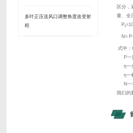
区分，
量、全
多叶正压送风口调整角度改变射
P
=1
程
t
N= P
式中：
P
一
η
一
η
一
N
一
我们的