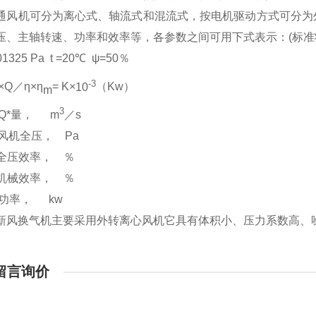
通风机可分为离心式、轴流式和混流式，按电机驱动方式可分为
压、主轴转速、功率和效率等，各参数之间可用下式表示：
(
标准
01325 Pa t =20
℃
ψ
=50
％
-3
×
Q
／
η
×
η
= K
×
10
（
Kw
）
m
3
Q
*量，
m
／
s
风机全压，
Pa
全压效率，
％
机械效率，
％
功率，
kw
新风换气机主要采用外转离心风机它具有体积小、压力系数高、
留言询价