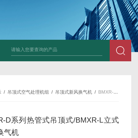
箱风机
储能柜专用风机
PF-200/300/400/500排气扇/卫生间通风器
储
示
/
吊顶式空气处理机组
/
吊顶式新风换气机
/
BMXR-D系列热管式吊顶式/BMXR-L立式新风换气机
R-D系列热管式吊顶式/BMXR-L立式
换气机