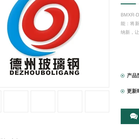
BMXR
能：将
纳新，
产品
更新