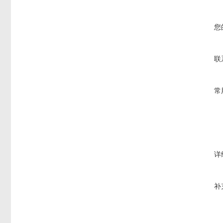
您
联
常
详
补