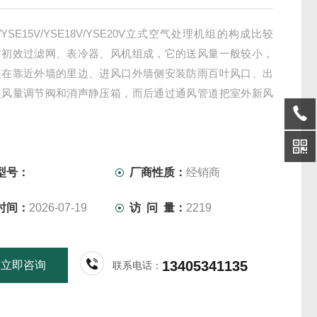
V/YSE15V/YSE18V/YSE20V立式空气处理机组的构成比较
有初效过滤网、表冷器、风机组成，它的送风量一般较小，
装在靠近外墙的里边、进风口外墙侧安装防雨百叶风口、出
装风量调节阀和消声静压箱，而后通过通风管道把室外新风
内
型号：
厂商性质：
经销商
时间：
2026-07-19
访 问 量：
2219
13405341135
立即咨询
联系电话：