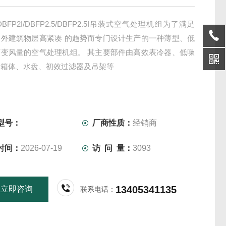
/DBFP2I/DBFP2.5/DBFP2.5I吊装式空气处理机组为了满足
内外建筑物层高紧凑 的趋势而专门设计生产的一种薄型、低
可变风量的空气处理机组。 其主要部件由高效表冷器、低噪
、箱体、水盘、初效过滤器及吊架等
型号：
厂商性质：
经销商
时间：
2026-07-19
访 问 量：
3093
13405341135
立即咨询
联系电话：