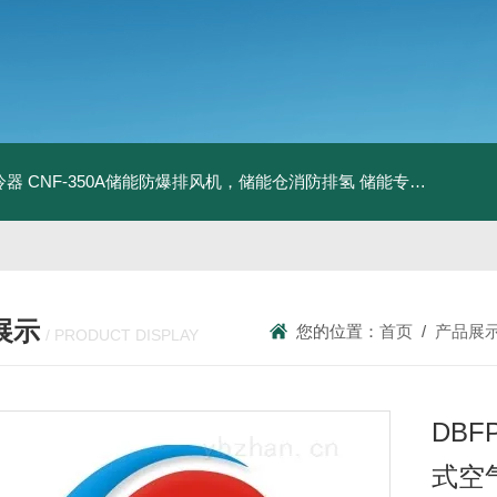
冷器
CNF-350A储能防爆排风机，储能仓消防排氢
储能专用风机
储能
展示
您的位置：
首页
/
产品展
/ PRODUCT DISPLAY
DBFP
式空