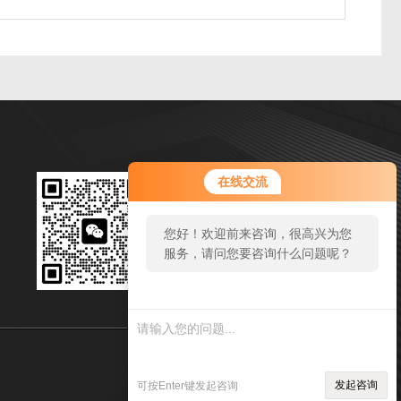
扫码加微信
在线交流
邮箱：1127768312@qq.com
您好！欢迎前来咨询，很高兴为您
传真：86-534-8925434
服务，请问您要咨询什么问题呢？
地址：山东省武城县鲁权屯工业园
您好，看您停留很久了，是否找到
了需求产品，您可以直接在线与我
联系！
sitmap.xml
管理登陆
发起咨询
可按Enter键发起咨询