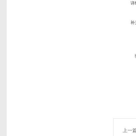
详
补
上一