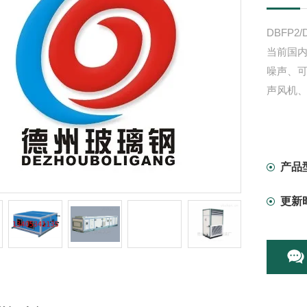
DBFP2
当前国
噪声、
声风机
产品
更新