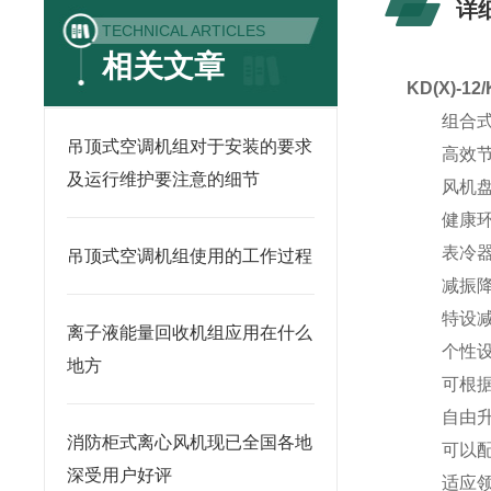
详
TECHNICAL ARTICLES
相关文章
KD(X)-1
组合式空
吊顶式空调机组对于安装的要求
高效节
及运行维护要注意的细节
风机盘管
健康环
表冷器采
吊顶式空调机组使用的工作过程
减振降
特设减振
离子液能量回收机组应用在什么
个性设
地方
可根据用
自由升
消防柜式离心风机现已全国各地
可以配置
深受用户好评
适应领