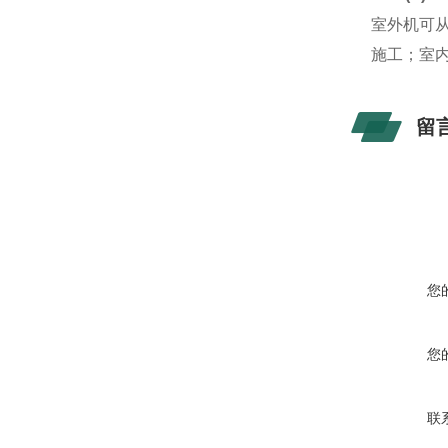
室外机可
施工；室
留
您
您
联