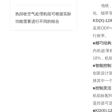
地铁、展
化、烟草
热回收空气处理机组可根据实际
KD(X)-1
功能需要进行不同的组合
采用ODP
行效率。
■
精巧结构
内机超薄
18%，
■
智能控制
创新设计
择其中一
■
控制灵活
机组标配R
遥控器可
■
KD(X)-