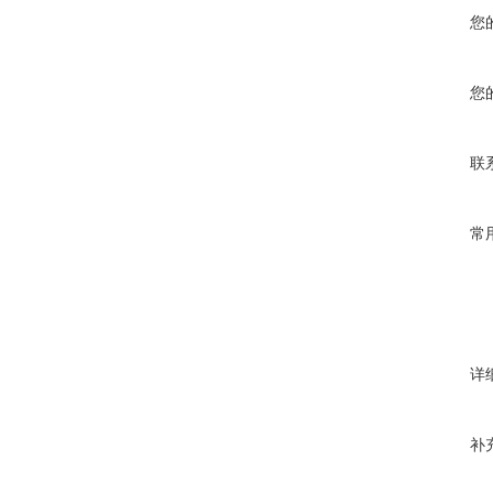
您
您
联
常
详
补