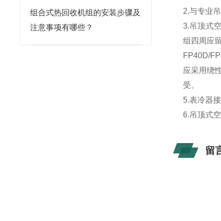
2.与专
组合式热回收机组的安装步骤及
3.吊顶
注意事项有哪些？
组四周应
FP40D/
应采用绕
受。
5.表冷器
6.吊顶
留