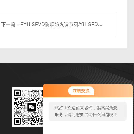
下一篇：
FYH-SFVD防烟防火调节阀/YH-SFD 排烟用防火阀
扫码加微信
在线交流
邮箱：1127768312@qq.com
您好！欢迎前来咨询，很高兴为您
传真：86-534-8925434
服务，请问您要咨询什么问题呢？
地址：山东省武城县鲁权屯工业园