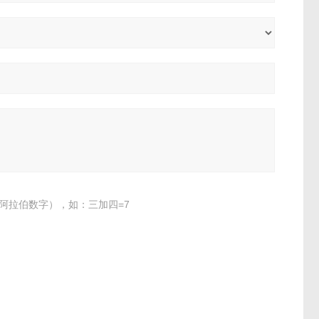
阿拉伯数字），如：三加四=7