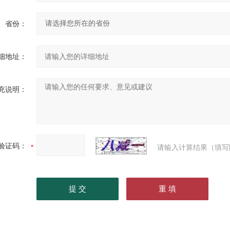
省份：
细地址：
充说明：
验证码：
请输入计算结果（填写