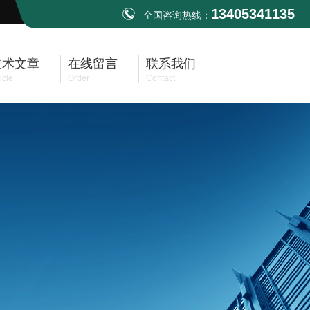
13405341135
全国咨询热线：
技术文章
在线留言
联系我们
icle
Order
Contact