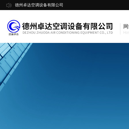
德州卓达空调设备有限公司
网
Ho