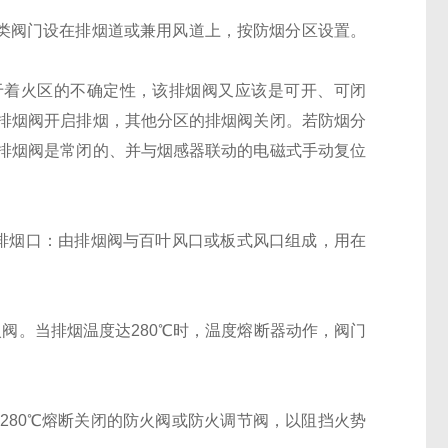
类阀门设在排烟道或兼用风道上，按防烟分区设置。
于着火区的不确定性，该排烟阀又应该是可开、可闭
排烟阀开启排烟，其他分区的排烟阀关闭。若防烟分
排烟阀是常闭的、并与烟感器联动的电磁式手动复位
.排烟口：由排烟阀与百叶风口或板式风口组成，用在
火阀。当排烟温度达280℃时，温度熔断器动作，阀门
280℃熔断关闭的防火阀或防火调节阀，以阻挡火势