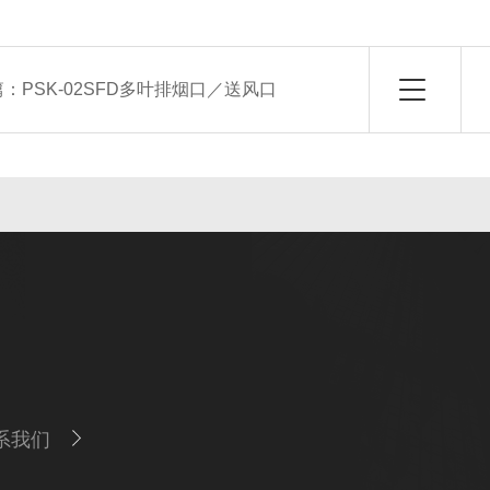
篇：
PSK-02SFD多叶排烟口／送风口
系我们