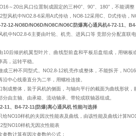
。NO16～20出风口位置制成固定的三种0°、90°、180°，不
72型风机中NO2.8-6采用A式传动，NO8-12采用C、D式传动，N
-72-12-NO8D/NO6D/NO8C/NO6C防爆离心通风机
4-72-11、
2型风机中NO2.8-6主要由叶轮、机壳、进风口等 竞部分分配直
由10后倾的机翼型叶片、曲线型前盘和平板后盘组成，用钢板
率高，运转平稳。
做成三种不同型式。NO2.8-12机壳作成整体，不能拆开，NO
再沿中心线垂直分为二半，用螺栓连接。
口制成整体，装于风机的侧面，与轴向平行的截面为曲线形状，
部分由主轴、由承箱、流动轴承、带轮或联轴器组成。
72-11、B4-72-11(防爆)离心通风机 性能与选择
只给NO10样机的夫因次性能表及曲线，由该性能及曲线计算NO
-72型NO10样机无因次性能表
次参数计算有因次参数的公式：