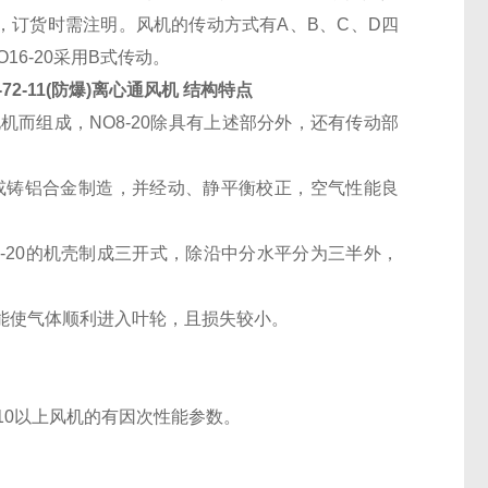
能调整，订货时需注明。风机的传动方式有A、B、C、D四
O16-20采用B式传动。
B4-72-11(防爆)离心通风机 结构特点
联电机而组成，NO8-20除具有上述部分外，还有传动部
或铸铝合金制造，并经动、静平衡校正，空气性能良
16-20的机壳制成三开式，除沿中分水平分为三半外，
能使气体顺利进入叶轮，且损失较小。
10以上风机的有因次性能参数。