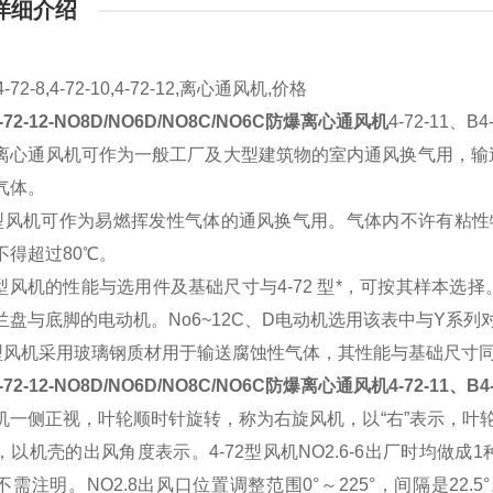
详细介绍
,4-72-8,4-72-10,4-72-12,离心通风机,价格
-72-12-NO8D/NO6D/NO8C/NO6C防爆离心通风机
4-72-11、
2型离心通风机可作为一般工厂及大型建筑物的室内通风换气用，
气体。
72型风机可作为易燃挥发性气体的通风换气用。气体内不许有粘性物
不得超过80℃。
2 型风机的性能与选用件及基础尺寸与4-72 型*，可按其样本选择。
兰盘与底脚的电动机。No6~12C、D电动机选用该表中与Y系列
72型风机采用玻璃钢质材用于输送腐蚀性气体，其性能与基础尺寸同于
-72-12-NO8D/NO6D/NO8C/NO6C防爆离心通风机
4-72-11、
机一侧正视，叶轮顺时针旋转，称为右旋风机，以“右”表示，叶
，以机壳的出风角度表示。4-72型风机NO2.6-6出厂时均做
需注明。NO2.8出风口位置调整范围0°～225°，间隔是22.5