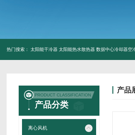
热门搜索：
太阳能干冷器
太阳能热水散热器
数据中心冷却器空
产品
PRODUCT CLASSIFICATION
产品分类
离心风机