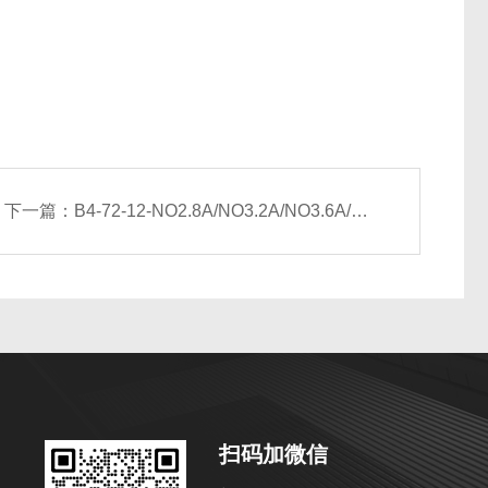
下一篇：
B4-72-12-NO2.8A/NO3.2A/NO3.6A/NO4A防爆离心通风机
扫码加微信