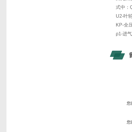
式中：Q-
U2-叶
KP-全
ρ1-进
您
您