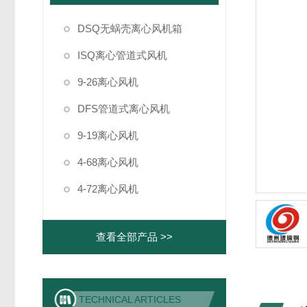
DSQ无蜗壳离心风机箱
ISQ离心管道式风机
9-26离心风机
DFS管道式离心风机
9-19离心风机
4-68离心风机
4-72离心风机
查看全部产品 >>
TECHNICAL ARTICLES