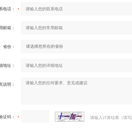
系电话：
用邮箱：
省份：
细地址：
充说明：
验证码：
请输入计算结果（填写