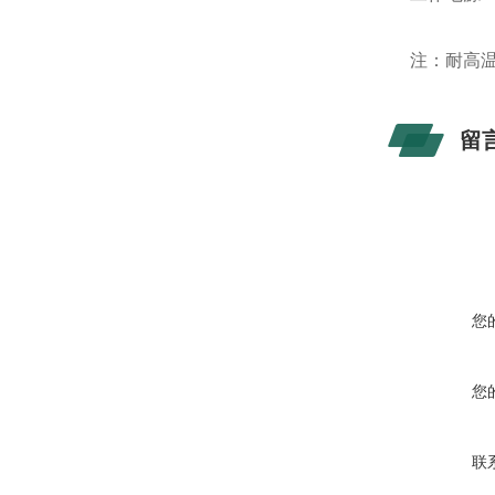
注：耐高温
留
您
您
联