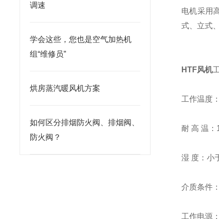
调速
电机采用高
式、立式
学会这些，您也是空气加热机
组“维修员”
HTF
风机
烘房蒸汽暖风机方案
工作温度
如何区分排烟防火阀、排烟阀、
耐 高 温：
防火阀？
湿 度：小
介质条件：
工作电源：三