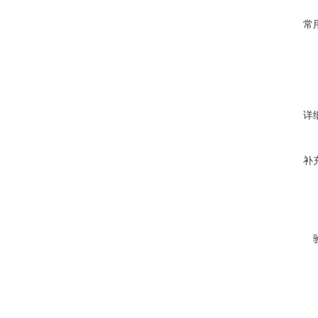
常
详
补