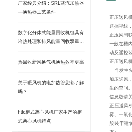
厂家经典介绍：SRL蒸汽加热器
—换热器工艺条件
正压送风
遮挡视线
数字化分体式能量回收机组具有
正压风阀
冷热处理和排风能量回收双重功
一般在楼
能
动及遥控
正压送风
热回收新风换气机换热效率更高
当发生火
加压送风
关于暖风机的电加热管您都了解
生的空间。
吗？
信息敬请
正压送风
htfc柜式离心风机厂家生产的柜
雾、一氧
式离心风机特点
般装于建