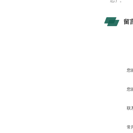
态）。
留
您
您
联
常