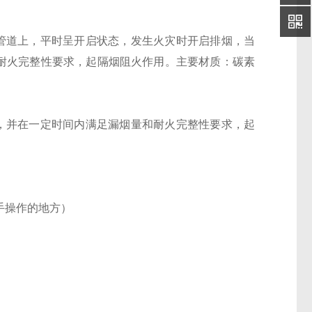
的管道上，平时呈开启状态，发生火灾时开启排烟，当
和耐火完整性要求，起隔烟阻火作用。主要材质：碳素
闭，并在一定时间内满足漏烟量和耐火完整性要求，起
手操作的地方）