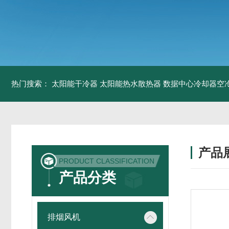
热门搜索：
太阳能干冷器
太阳能热水散热器
数据中心冷却器空
产品
PRODUCT CLASSIFICATION
产品分类
排烟风机