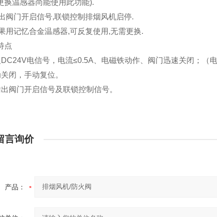
更换温感器尚能使用此功能).
5输出阀门开启信号,联锁控制排烟风机启停.
6如果用记忆合金温感器,可反复使用,无需更换.
特点
入DC24V电信号，电流≤0.5A、电磁铁动作、阀门迅速关闭；
动关闭，手动复位。
输出阀门开启信号及联锁控制信号。
留言询价
产品：