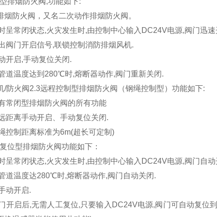
闭型排烟防火阀,功能如下:
排烟防火阀，又名二次动作排烟防火阀。
1平时呈常闭状态,火灾发生时,由控制中心输入DC24V电源,阀门迅速
2输出阀门开启信号,联锁控制消防排烟风机.
3手动开启,手动复位关闭.
4当管道温度达到280℃时,熔断器动作,阀门重新关闭.
机/防火阀2.3远程控制型排烟防火阀（钢绳控制型）功能如下:
.1具有常闭型排烟防火阀的所有功能
2可远距离手动开启、手动复位关闭.
3钢绳控制距离标准为6m(超长可定制)
自动复位型排烟防火阀功能如下：
1平时呈常闭状态,火灾发生时,由控制中心输入DC24V电源,阀门自动
2当管道温度达280℃时,熔断器动作,阀门自动关闭.
可手动开启.
.4阀门开启后,无需人工复位,只要输入DC24V电源,阀门可自动