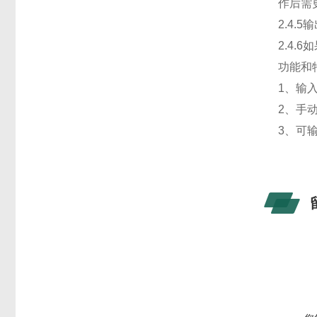
作后需
2.4.
2.4.
功能和
1、输
2、手
3、可