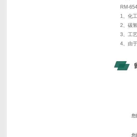
RM-6
1、化
2、碳
3、工
4、由
您
您