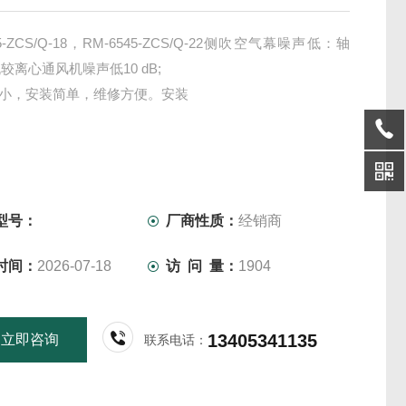
45-ZCS/Q-18，RM-6545-ZCS/Q-22侧吹空气幕噪声低：轴
较离心通风机噪声低10 dB;
积小，安装简单，维修方便。安装
型号：
厂商性质：
经销商
时间：
2026-07-18
访 问 量：
1904
13405341135
立即咨询
联系电话：