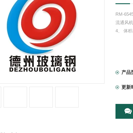
RM-65
流通风机
4、 体
产品
更新