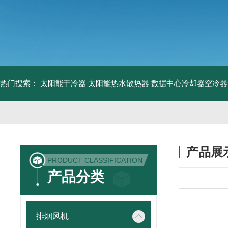
热门搜索：
太阳能干冷器
太阳能热水散热器
数据中心冷却器空冷器
产品展
PRODUCT CLASSIFICATION
产品分类
排烟风机