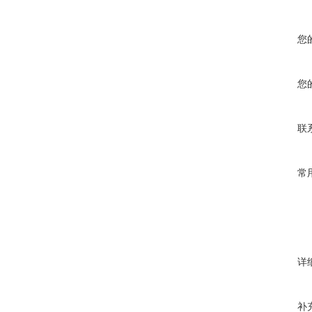
您
您
联
常
详
补