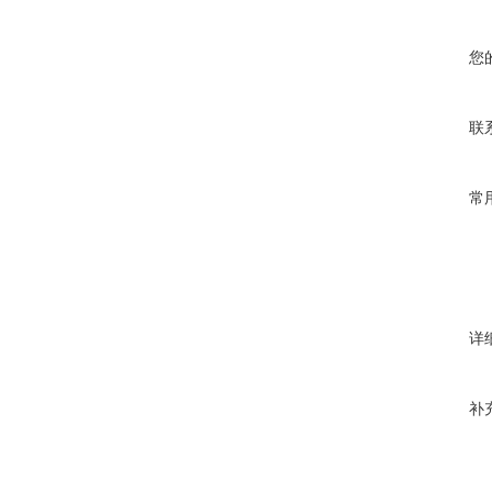
您
联
常
详
补