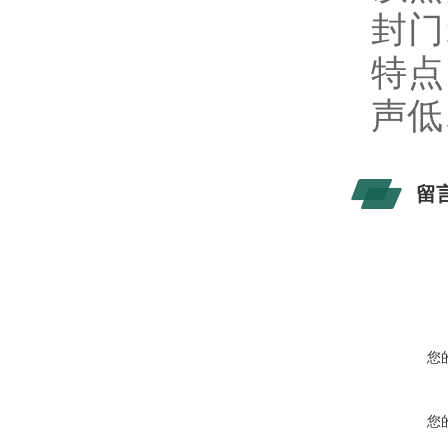
封门
特点
声低
留
您
您