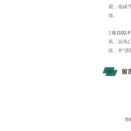
观，低碳
值。
2.
BJ102
风，回风
统，并*清
留
您