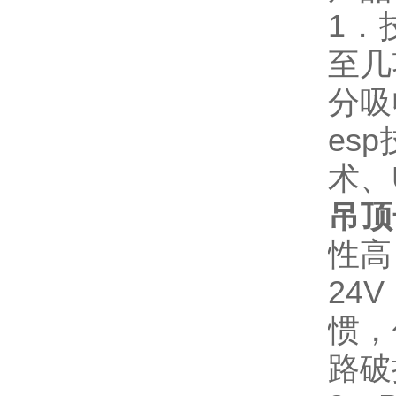
1．
至几
分吸
es
术、
吊顶
性高
24
惯，
路破