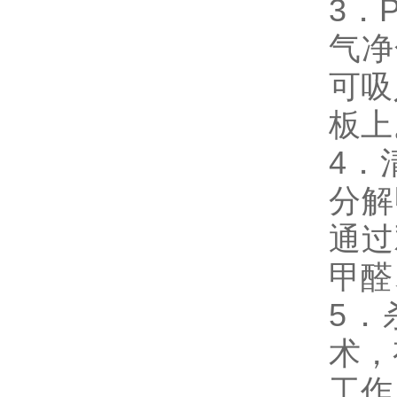
3．
气净
可吸
板上
4．
分解
通过
甲醛
5．
术，
工作