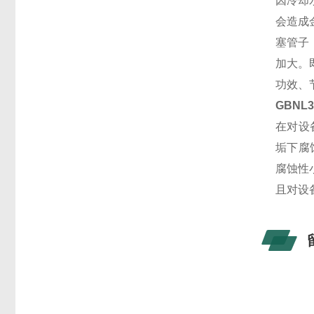
因冷却
会造成
塞管子
加大。
功效、
GBNL3
在对设
垢下腐
腐蚀性
且对设