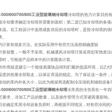
-500/600/700/800工业型玻璃钢冷却塔
冷却塔的热力计算目的有
据冷却要求确定冷却塔所需要的面积；第二是已知冷却塔的各项
水温。在工程设计中选用成套供应的冷却塔时，是按冷却塔的填
求。
的计算有很多方法。在实际应用中有些方法虽然精确度较
计算较繁，一般不予采用。机械通风冷却塔计算采用彭军焓差法
塔时，可根据产品样本中的计算图表计算。
的作用就是建立一个能使易腐蚀品得到贮藏的低温环境，以Z大
温度的热量全部取走，以保证库温的稳定。为了保证这一条件，
波动的库内外各大小，以此为根据再选配制冷压缩机和辅助设备
-500/600/700/800工业型玻璃钢冷却塔
冷库房的冷负荷在一年四
艺要求，冷加工产品的数量，以及操作管理方式等诸因素影响。
后在确定库房冷却设备负荷时，再根据不同情况，对有些冷间的