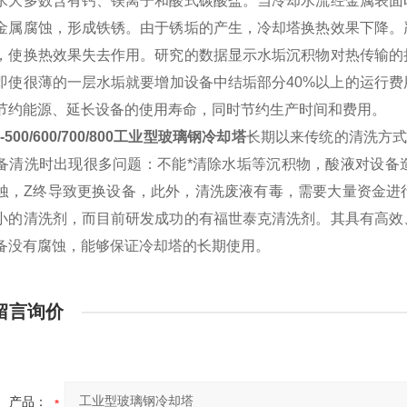
水大多数含有钙、镁离子和酸式碳酸盐。当冷却水流经金属表面
金属腐蚀，形成铁锈。由于锈垢的产生，冷却塔换热效果下降。
，使换热效果失去作用。研究的数据显示水垢沉积物对热传输的
即使很薄的一层水垢就要增加设备中结垢部分40%以上的运行
节约能源、延长设备的使用寿命，同时节约生产时间和费用。
-500/600/700/800工业型玻璃钢冷却塔
长期以来传统的清洗方式
备清洗时出现很多问题：不能*清除水垢等沉积物，酸液对设备
蚀，Z终导致更换设备，此外，清洗废液有毒，需要大量资金进
小的清洗剂，而目前研发成功的有福世泰克清洗剂。其具有高效
备没有腐蚀，能够保证冷却塔的长期使用。
留言询价
产品：