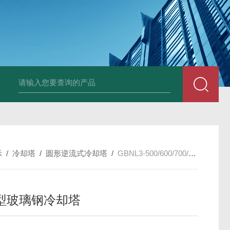
箱风机
储能柜专用风机
PF-200/300/400/500排气扇/卫生间通风器
储
示
/
冷却塔
/
圆形逆流式冷却塔
/
GBNL3-500/600/700/800工业型玻璃钢冷却塔
型玻璃钢冷却塔