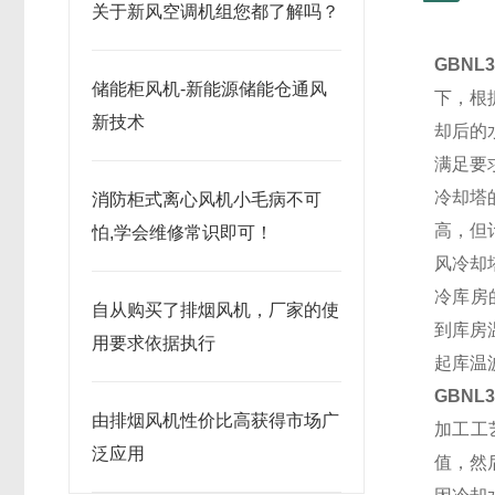
关于新风空调机组您都了解吗？
GBNL3
储能柜风机-新能源储能仓通风
下，根
新技术
却后的
满足要
冷却塔
消防柜式离心风机小毛病不可
高，但
怕,学会维修常识即可！
风冷却
冷库房
自从购买了排烟风机，厂家的使
到库房
用要求依据执行
起库温
GBNL3
由排烟风机性价比高获得市场广
加工工
泛应用
值，然