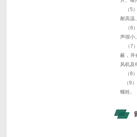
片、噪
（5）
耐高温
（6）
声很小
（7）
蔽，并
风机及
（8）
（9）
螺栓。