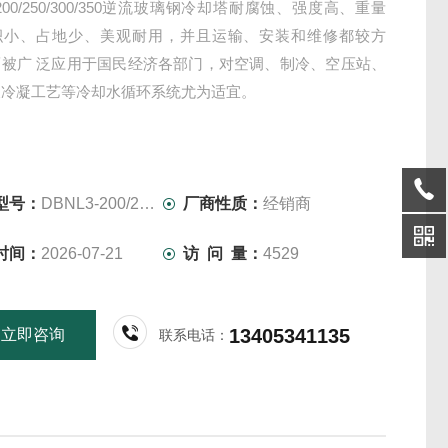
-200/250/300/350逆流玻璃钢冷却塔耐腐蚀、强度高、重量
积小、占地少、美观耐用，并且运输、安装和维修都较方
而被广 泛应用于国民经济各部门，对空调、制冷、空压站、
及冷凝工艺等冷却水循环系统尤为适宜。
型号：
DBNL3-200/250/300/350
厂商性质：
经销商
时间：
2026-07-21
访 问 量：
4529
13405341135
立即咨询
联系电话：