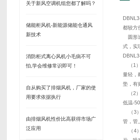
关于新风空调机组您都了解吗？
DBNL
储能柜风机-新能源储能仓通风
都较方
新技术
圆形逆
式，实
DBNL3
消防柜式离心风机小毛病不可
（1）
怕,学会维修常识即可！
量轻，
垫，有
自从购买了排烟风机，厂家的使
（2）
用要求依据执行
低温-
（3）
由排烟风机性价比高获得市场广
管，管
泛应用
（4）