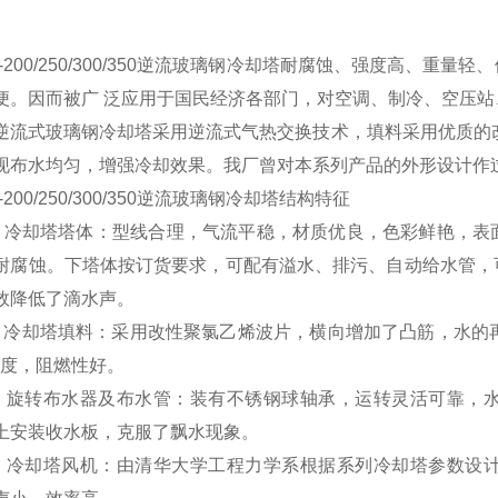
3-200/250/300/350逆流玻璃钢冷却塔耐腐蚀、强度高、
便。因而被广 泛应用于国民经济各部门，对空调、制冷、空压
流式玻璃钢冷却塔采用逆流式气热交换技术，填料采用优质的改
现布水均匀，增强冷却效果。我厂曾对本系列产品的外形设计作
-200/250/300/350逆流玻璃钢冷却塔
结构特征
冷却塔塔体：型线合理，气流平稳，材质优良，色彩鲜艳，表
耐腐蚀。下塔体按订货要求，可配有溢水、排污、自动给水管，
效降低了滴水声。
冷却塔填料：采用改性聚氯乙烯波片，横向增加了凸筋，水的再
50度，阻燃性好。
旋转布水器及布水管：装有不锈钢球轴承，运转灵活可靠，水
上安装收水板，克服了飘水现象。
冷却塔风机：由清华大学工程力学系根据系列冷却塔参数设计