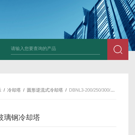
箱风机
储能柜专用风机
PF-200/300/400/500排气扇/卫生间通风器
储
示
/
冷却塔
/
圆形逆流式冷却塔
/
DBNL3-200/250/300/350逆流玻璃钢冷却塔
玻璃钢冷却塔