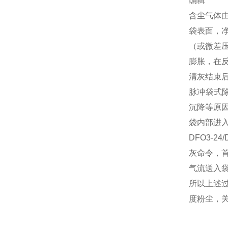
编辑
含尘气体
袋表面，
（或微差
膨胀，在
清灰结束
脉冲袋式
沉降等原
袋内部进
DFO3-2
灰命令，
气流送入
所以上述
度粉尘，关