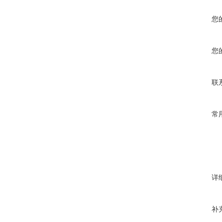
您
您
联
常
详
补