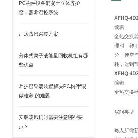
PC构件设备混凝土立体养护
窑，蒸养温控系统
XFHQ-4D
编辑
厂房蒸汽采暖方案
全热交换
理时，转
分，使空
分体式离子液能量回收机组有哪
耗，达到
些优点
XFHQ-4D
编辑
养护窑采暖装置解决PC构件“易
全热交换
做难养”的难题
房间类型
安装暖风机时需要注意哪些要
点？
每人所需新