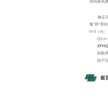
房间新风换
确定房间
量”和“房
h=3（m
Q1=n·q
XFHQ
则新风量Q2
由于Q2 
留