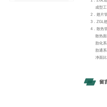
1．ZGL
成型工艺，
2．翅片
3．ZG
4．散热
散热面积：
肋化系数：
肋通系数
净面比：0
留