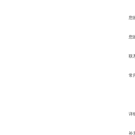
您
您
联
常
详
补