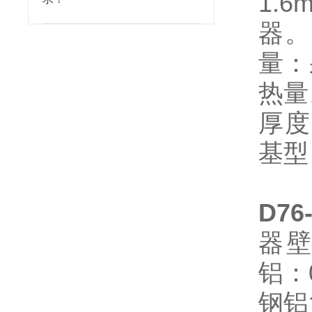
1.
器
量：
热量
厚度
基型
D76
器壁
铝：
钢铝