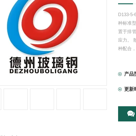
D133-5
种标准
置于排
应力。
种配合
产品
更新