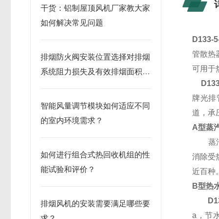
干货：铝制屋顶风机厂家教大家
如何解决常见问题
D133-5
管散热
排烟防火阀安装位置选择对排烟
可用于
系统阻力损失及有效排烟面积的
D133
影响
牌光排
智能风量调节模块如何适应不同
道，承
的室内环境需求？
A型蒸
蒸汽散
如何进行组合式热回收机组的性
消除受
能试验和评价？
近百种
B型热
D1
排烟风机的安装需要满足哪些要
a
，节
求？