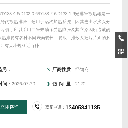
-6/D133-4-6/D133-3-6/D133-2-6/D133-1-6光排管散热器是一
型号的散热排管，适用于蒸汽加热系统，因其进出水接头分
管两侧，所以采用曲管来消除受热膨胀及其它原因所造成的
 散热排管有各种不同表面管长、管数、排数及翅片片距的多
，计有大小规格近百种
型号：
厂商性质：
经销商
时间：
2026-07-20
访 问 量：
2120
13405341135
立即咨询
联系电话：