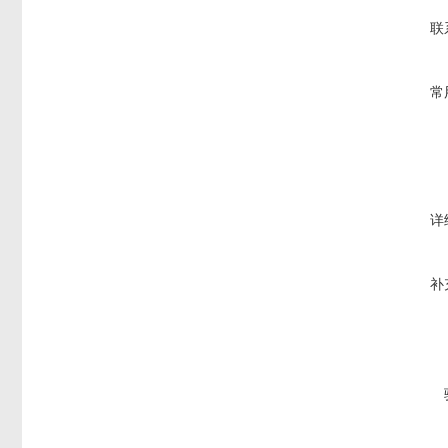
联
常
详
补