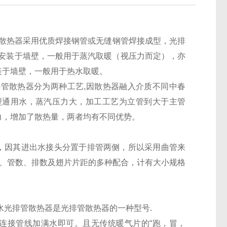
散热器采用优质焊接钢管或无缝钢管焊接成型，光排
可安装于墙壁，一般用于蒸汽取暖（视压力而定），亦
装于墙壁，一般用于热水取暖。
排管散热器分为两种工艺,因散热器融入介质不同中春
型通用水，蒸汽压力大，加工工艺为立管到大于主管
力，增加了散热量，两者均有不同优势。
因其进出水接头分置于排管两侧，所以采用曲管来
长、管数、排数及翅片片距的多种配合，计有大小规格
水光排管散热器是光排管散热器的一种型号
.
和连接管线加满水即可。且无传统暖气片的“跑，冒，