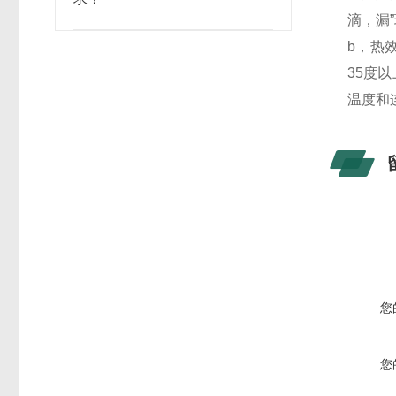
滴，漏
b
，热
35度
温度和
您
您