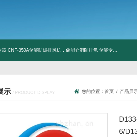
冷器
CNF-350A储能防爆排风机，储能仓消防排氢
储能专用风机
储能
展示
您的位置：
首页
/
产品展
/ PRODUCT DISPLAY
D133-
6/D