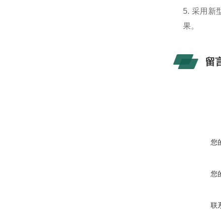
5. 采用
果。
留
您
您
联