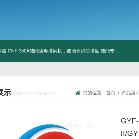
冷器
CNF-350A储能防爆排风机，储能仓消防排氢
储能专用风机
储能
展示
您的位置：
首页
/
产品展
/ PRODUCT DISPLAY
GYF-6
II/G