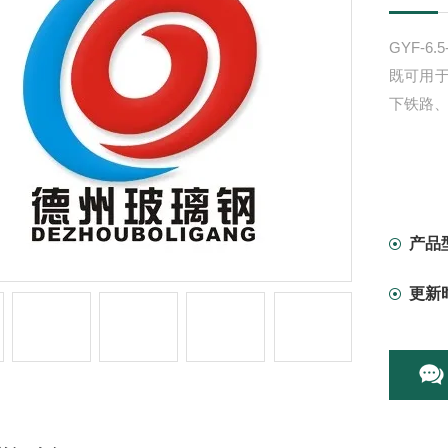
GYF-6.5
既可用
下铁路
产品
更新