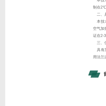
本技
制在2
二、
本技
空气加
证在2-
三、
具有
用法兰