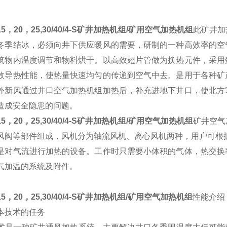
-15，20，25,30/40/4-S矿井加热机组/矿用空气加热机组
此矿井加
冬季结冰，必须向井下供应暖风的需要，研制的一种高效率的空
筑物内温度调节和物料烘干。
以
高效
翅片管做为换热元件，采用
效导热性能，使热量快速均匀的传递到空气中去。
是用于各种矿
外新风通过井口空气加热机组加热后，补充进地下井口，使北方
造成安全隐患的问题。
-15，20，25,30/40/4-S矿井加热机组/矿用空气加热机组
矿井
空气
风阀等部件组成，风机分为轴流风机、离心风机两种，用户可根
是对气流进行加热的设备。工作时只需要小体积的气体，热交换
气加温的系统及附件。
-15，20，25,30/40/4-S矿井加热机组/矿用空气加热机组
性能介绍
本技术的任务