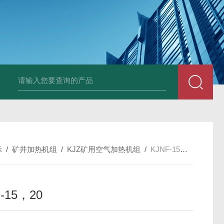
箱风机
储能柜专用风机
PF-200/300/400/500排气扇/卫生间通风器
储
示
/
矿井加热机组
/
KJZ矿用空气加热机组
/
KJNF-15，20
-15，20