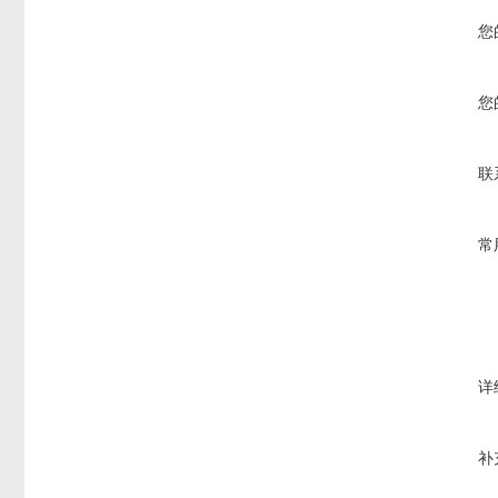
您
您
联
常
详
补