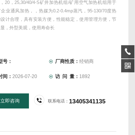
15，20，25,30/40/4-S矿井加热机组/矿用空气加热机组用于
业通风加热，，热媒为0.2-0.4mp蒸汽，95-130/70度热
构设计合理，具有安装方便，性能稳定，使用管理方便，节
明显，外型美观，使用寿命长
型号：
厂商性质：
经销商
时间：
2026-07-20
访 问 量：
1892
13405341135
立即咨询
联系电话：