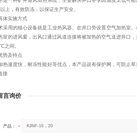
术是一种矿井通风加热系统，主要解决井口冬季因温度太低可能
℃以上，有效防冻，以保证生产安全。
具体实施方式
术采用的核心设备就是工业热风器。在井口旁设置空气加热室。
热室的进风窗，出风口通过风道连接将被加热的空气送进井口，
3℃之间。
优势及特点
加热速度快，耐冻性能好等优点，本产品设有保护网，可防止草
连接
留言询价
产品：