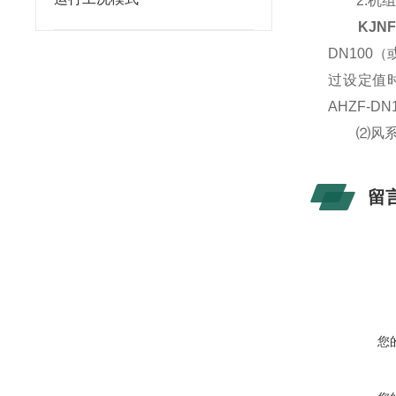
2.机组
KJN
DN100
过设定值
AHZF-
⑵风系统
留
您