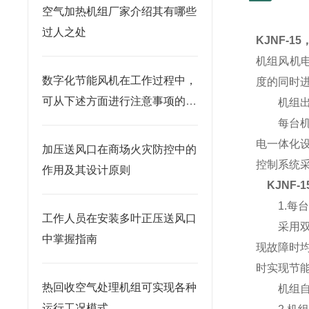
空气加热机组厂家介绍其有哪些
过人之处
KJNF-1
机组风机电
数字化节能风机在工作过程中，
度的同时
可从下述方面进行注意事项的维
机组出风
护检查
每台机组
电一体化
加压送风口在商场火灾防控中的
控制系统
作用及其设计原则
KJNF-
1.每台
工作人员在安装多叶正压送风口
采用双节
中掌握指南
现故障时
时实现节
热回收空气处理机组可实现各种
机组自动
运行工况模式