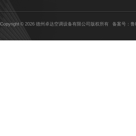
Copyright © 2026 德州卓达空调设备有限公司版权所有
备案号：鲁IC