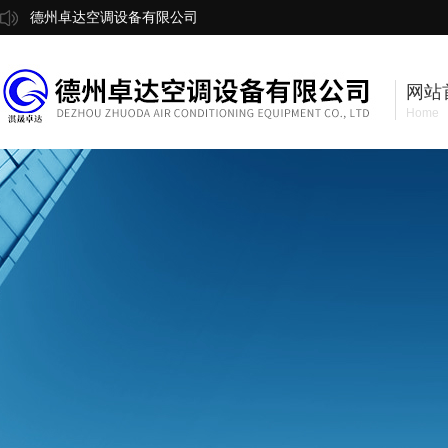
德州卓达空调设备有限公司
网站
Home