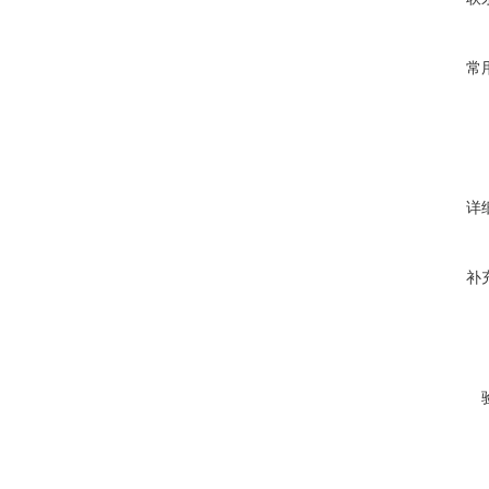
常
详
补