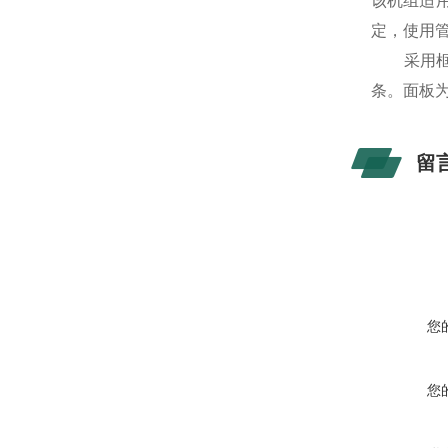
该机组适用
定，使用
采用框板
条。面板为
留
您
您