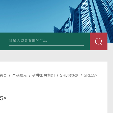
箱风机
储能柜专用风机
PF-200/300/400/500排气扇/卫生间通风器
储
首页
/
产品展示
/
矿井加热机组
/
SRL散热器
/
SRL15×
5×