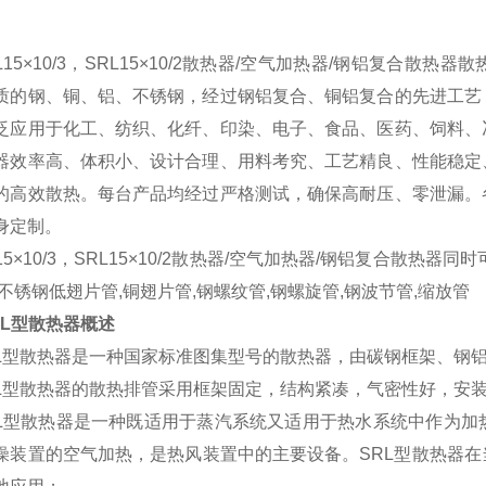
L15×10/3，SRL15×10/2散热器/空气加热器/钢铝复合散热器
散
质的钢、铜、铝、不锈钢，经过钢铝复合、铜铝复合的先进工艺
泛应用于化工、纺织、化纤、印染、电子、食品、医药、饲料、
器效率高、体积小、设计合理、用料考究、工艺精良、性能稳定
的高效散热。每台产品均经过严格测试，确保高耐压、零泄漏。
身定制。
15×10/3，SRL15×10/2散热器/空气加热器/钢铝复合散热器
同时
,不锈钢低翅片管,铜翅片管,钢螺纹管,钢螺旋管,钢波节管,缩放管
L
型
散热器
概述
L
型
散热器
是一种国家标准图集型号的散热器，由碳钢框架、钢
L
型
散热器
的散热排管采用框架固定，结构紧凑，气密性好，安
L
型
散热器
是一种既适用于蒸汽系统又适用于热水系统中作为加
燥装置的空气加热，是热风装置中的主要设备。SRL型散热器