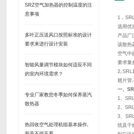
SRZ空气加热器的控制温度的注
意事项
1，
SR
选用优
多叶正压送风口按照标准的设计
产品广
要求来进行设计安装
该散热
空气中
要求量
智能风量调节模块如何适应不同
2,
SRL
的室内环境需求？
翅片管
一、
SR
专业厂家教您冬季如何保养蒸汽
1
、
SR
散热器
2
、
SR
3
、
SR
热回收空气处理机组基本操作,
统及干
新手不得不看