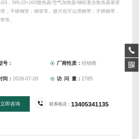
×10/3，SRL15×10/2散热器/空气加热器/钢铝复合散热器基管
钢管；不锈钢管；铜管等。翅片也可以用钢带；不锈钢带，
铝带等。
型号：
厂商性质：
经销商
时间：
2026-07-20
访 问 量：
2785
13405341135
立即咨询
联系电话：