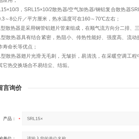
地应用；
L15×10/3，SRL15×10/2散热器/空气加热器/钢铝复合散热器
SR
.3～8公斤／平方厘米，热水温度可在160～70
℃
左右；
L型散热器是采用钢管铝
翅片管
束组成，在顺气流方向分二排、三
L
型
散热器
具有结合紧密，热阻小、传热性能好、强度高、流动
作寿命长等优点；
L
型
散热器
翅片光滑无毛刺，无皱折，易清洗，在采暖空调工程
其它热交换场合不易结尘、结垢。
留言询价
产品：
的单位：