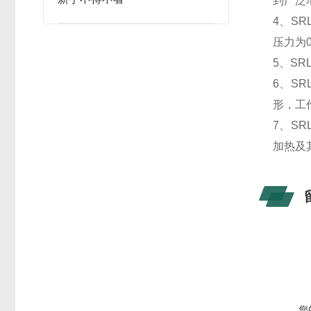
到广泛
4
、
SR
压力为0
5
、SR
6
、
SR
形，工
7
、
SR
加热及
您