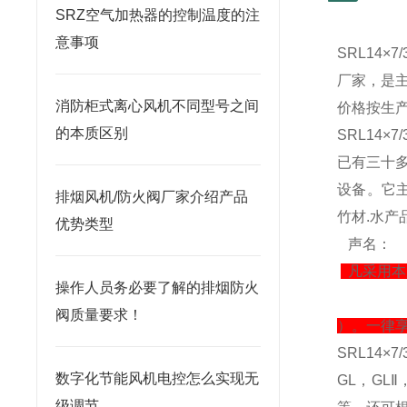
SRZ空气加热器的控制温度的注
意事项
SRL14×
厂家，是
消防柜式离心风机不同型号之间
价格按生
的本质区别
SRL14×
已有三十
设备。它
排烟风机/防火阀厂家介绍产品
竹材.水
优势类型
声名：
凡采用本
操作人员务必要了解的排烟防火
阀质量要求！
）。一律
SRL14×
数字化节能风机电控怎么实现无
GL，GL
级调节