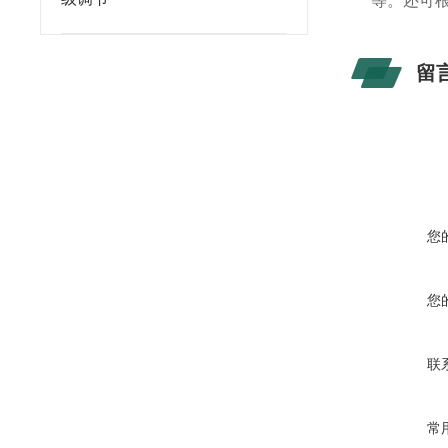
等。还可
留
您
您
联
常