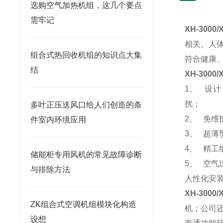
选购空气加热机组，这几个要点
需牢记
XH-3000
相关。人
组合式热回收机组的知识点大集
符合健康
结
XH-3000
1、 设
扰；
多叶正压送风口给人们创造的条
2、 免
件室内环境应用
3、 超
4、 精
储能柜专用风机的常见故障诊断
5、 空
与排除方法
人性化安
XH-3000
ZK组合式空调机组模块化构造
机；公司
设想