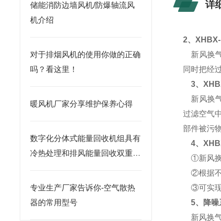
详
储能消防边墙风机/防爆轴流风
机介绍
2
、
XHBX
对于排烟风机的使用你做的正确
新风换
吗？看这里！
同时把经
3
、
XHB
新风换
暖风机厂家分享维护保养心得
过滤空气
部件被污
数字化分体式能量回收机组具有
4
、
XHB
冷热处理和排风能量回收双重功
①新风换
能
②根据不
专业生产厂家告诉你-空气散热
③可实现
器的常用型号
5
、降噪
新风换