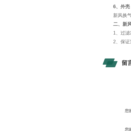
6
、外壳
新风换
二、新
1
、过滤
2
、保证
留
您
您