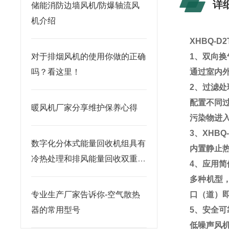
详
储能消防边墙风机/防爆轴流风
机介绍
XHBQ-D
对于排烟风机的使用你做的正确
1、双向换
吗？看这里！
通过室内
2、过滤处
配置不同
暖风机厂家分享维护保养心得
污染物进
3、
XHBQ
数字化分体式能量回收机组具有
内置静止
冷热处理和排风能量回收双重功
4、应用简
能
多种机型
专业生产厂家告诉你-空气散热
口（道）
器的常用型号
5、安全可
低噪声风