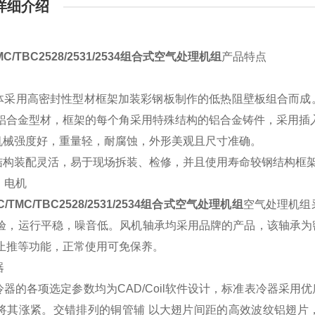
详细介绍
MC/TBC2528/2531/2534组合式空气处理机组
产品特点
用高密封性型材框架加装彩钢板制作的低热阻壁板组合而成。
铝合金型材，框架的每个角采用特殊结构的铝合金铸件，采用插
械强度好，重量轻，耐腐蚀，外形美观且尺寸准确。
构装配灵活，易于现场拆装、检修，并且使用寿命较钢结构框
、电机
C/TMC/TBC2528/2531/2534组合式空气处理机组
空气处理机组
验，运行平稳，噪音低。风机轴承均采用品牌的产品，该轴承为
止推等功能，正常使用可免保养。
器
的各项选定参数均为CAD/Coil软件设计，标准表冷器采用
将其涨紧。交错排列的铜管辅 以大翅片间距的高效波纹铝翅片