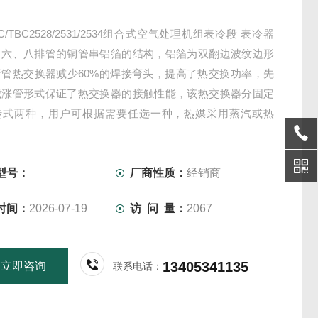
MC/TBC2528/2531/2534组合式空气处理机组表冷段 表冷器
、六、八排管的铜管串铝箔的结构，铝箔为双翻边波纹边形
弯管热交换器减少60%的焊接弯头，提高了热交换功率，先
械涨管形式保证了热交换器的接触性能，该热交换器分固定
转式两种，用户可根据需要任选一种，热媒采用蒸汽或热
型号：
厂商性质：
经销商
时间：
2026-07-19
访 问 量：
2067
13405341135
立即咨询
联系电话：