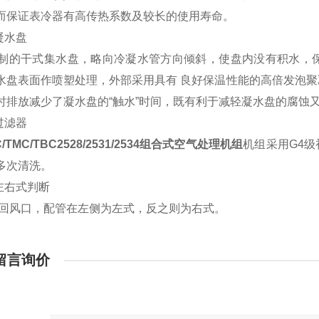
而保证表冷器有高传热系数及较长的使用寿命。
凝水盘
干式集水盘，略向冷凝水管方向倾斜，使盘内没有积水，保
水盘表面作喷塑处理，外部采用具有 良好保温性能的高倍发泡
时排放减少了凝水盘的“触水”时间，既有利于减轻凝水盘的腐蚀
过滤器
C/TMC/TBC2528/2531/2534组合式空气处理机组
机组采用G4
多次清洗。
组左右式判断
风口，配管在左侧为左式，反之则为右式。
留言询价