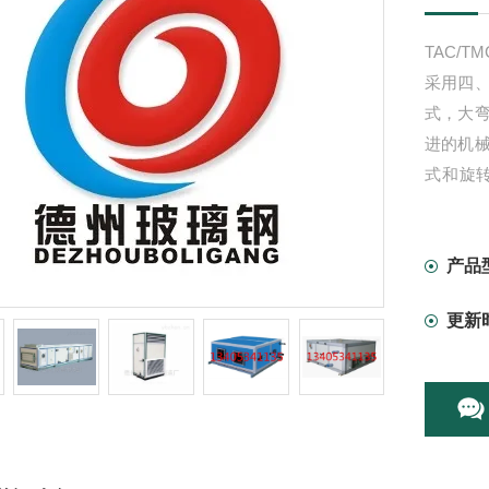
TAC/T
采用四
式，大
进的机
式和旋
水。
产品
更新