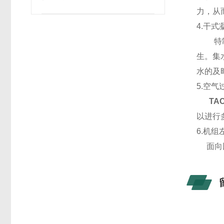
力，从
4.干式
特制的
生。集
水的及
5.空气
TA
以进行
6.机
面向回