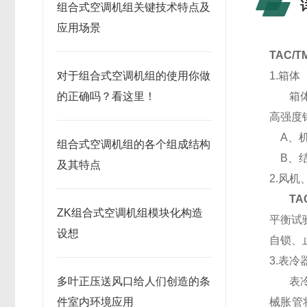
组合式空调机组关键技术特点及
应用场景
TAC/T
对于组合式空调机组的使用你做
1.箱体
的正确吗？看这里！
箱体采
高强度
A、机
组合式空调机组的各个组成结构
B、结
及其特点
2.风机
TA
ZK组合式空调机组模块化构造
平衡试
设想
自锁、
3.表冷
多叶正压送风口给人们创造的条
表冷器
件室内环境应用
械胀管