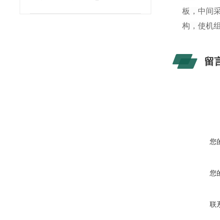
板，中间采
构，使机
留
您
您
联