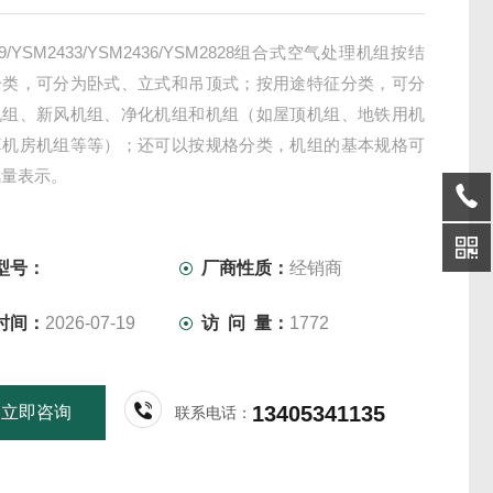
29/YSM2433/YSM2436/YSM2828组合式空气处理机组按结
分类，可分为卧式、立式和吊顶式；按用途特征分类，可分
机组、新风机组、净化机组和机组（如屋顶机组、地铁用机
算机房机组等等）；还可以按规格分类，机组的基本规格可
风量表示。
型号：
厂商性质：
经销商
时间：
2026-07-19
访 问 量：
1772
13405341135
立即咨询
联系电话：