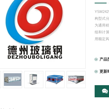
YSM24
构型式
为通用
组和计
用额定
产品
更新