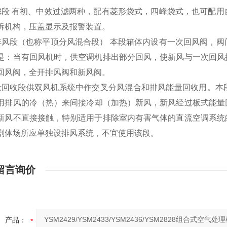
滤段 有初、中效过滤两种，配有菱形袋式，四峰袋式，也可配
拆机构，压盖显示及报警装置。
排风段（也称平顶分风混合段） 本段箱体内设有一次回风阀，
是：当有回风机时，供空调机排出部分回风，使新风与一次回风
回风阀，全开排风阀和新风阀。
量回收段供双风机系统中作交叉分风混合和排风能量回收用。本
用排风的冷（热）来间接冷却（加热）新风，新风经过板式能量
新风不直接接触，特别适用于排除室内有害气体的直流空调系统
剧体场所应单独设排风系统，不宜使用该段。
留言询价
产品：